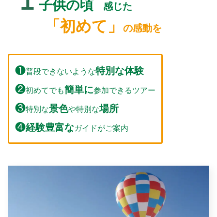
１
子供の頃
感じた
「初めて」
の感動を
❶
特別な体験
普段できないような
❷
簡単
に
初めてでも
参加できるツアー
❸
景色
場所
特別な
や特別な
❹
経験豊富な
ガイドがご案内