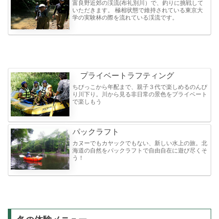
富良野近郊の渓流(布礼別川）で、釣りに挑戦して
いただきます。 極相状態で維持されている東京大
学の実験林の際を流れている渓流です。
プライベートラフティング
ちびっこから年配まで、親子３代で楽しめるのんび
り川下り。川から見る非日常の景色をプライベート
で楽しもう
パックラフト
カヌーでもカヤックでもない、新しい水上の旅。北
海道の自然をパックラフトで自由自在に遊び尽くそ
う！