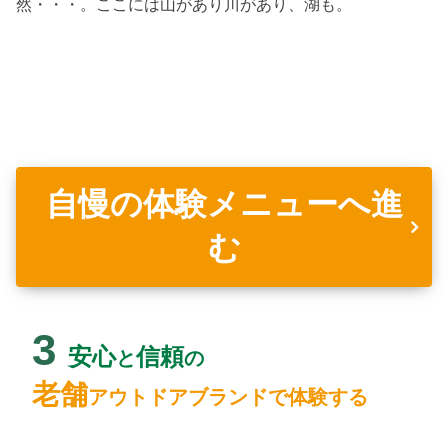
然・・・。ここには山があり川があり、湖も。
自慢の体験メニューへ進
む
3
安心
信頼
と
の
老舗
アウトドアブランドで
体験する