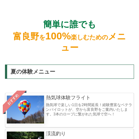
簡単に誰でも
100%
富良野
メニ
を
楽しむための
ュー
夏の体験メニュー
おすすめ
熱気球体験フライト
熱気球で楽しい1日を2時間延長！経験豊富なベテラ
ンパイロットが、空から富良野をご案内いたしま
す。3本のロープに繋がれた気球で空へ！
渓流釣り