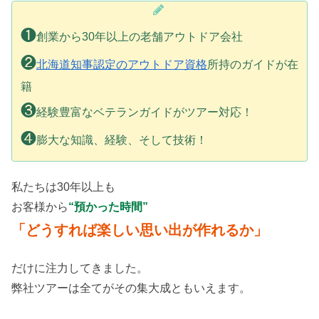
❶
創業から30年以上の老舗アウトドア会社
❷
北海道知事認定のアウトドア資格
所持のガイドが在
籍
❸
経験豊富なベテランガイドがツアー対応！
❹
膨大な知識、経験、そして技術！
私たちは30年以上も
お客様から
“預かった時間”
「どうすれば楽しい思い出が作れるか」
だけに注力してきました。
弊社ツアーは全てがその集大成ともいえます。