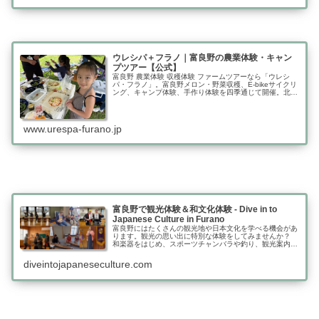
ウレシパ＋フラノ｜富良野の農業体験・キャン
プツアー【公式】
富良野 農業体験 収穫体験 ファームツアーなら「ウレシ
パ・フラノ」。富良野メロン・野菜収穫、E-bikeサイクリ
ング、キャンプ体験、手作り体験を四季通じて開催。北海
道富良野観光におすすめ。
www.urespa-furano.jp
富良野で観光体験＆和文化体験 - Dive in to
Japanese Culture in Furano
富良野にはたくさんの観光地や日本文化を学べる機会があ
ります。観光の思い出に特別な体験をしてみませんか？
和楽器をはじめ、スポーツチャンバラや釣り、観光案内な
ど様々な体験メニューを用意しています！
diveintojapaneseculture.com