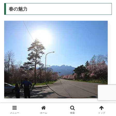
春の魅力
雪解けが進み野山には花が少しづつ咲き始めます。本州よ
メニュー
ホーム
検索
トップ
り桜の開花が遅い北海道。四月下旬から五月上旬にかけて