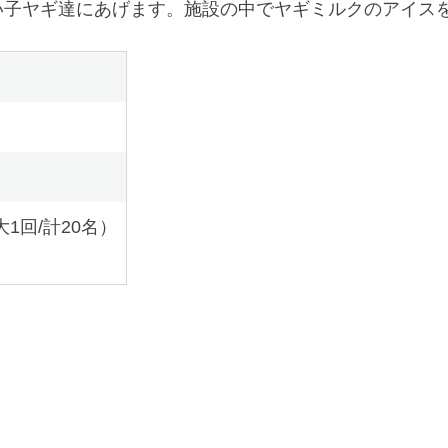
い子ヤギ達にあげます。施設の中でヤギミルクのアイス
大1回/計20名）