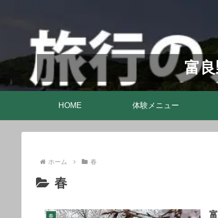
富良
HOME
体験メニュー
ホーム
春
春
春