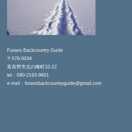
Furano Backcountry Guide
〒076-0034
富良野市北の峰町10-22
tel：090-2193-9601
e-mail：furanobackcountryguide@gmail.com